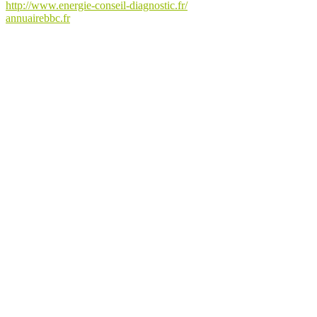
http://www.energie-conseil-diagnostic.fr/
annuairebbc.fr