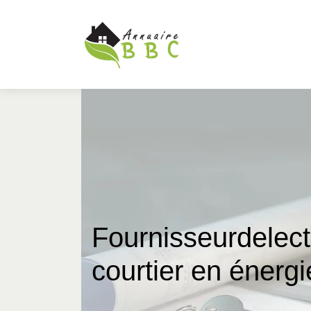
Four­nisseur­delect
courtier en énergi