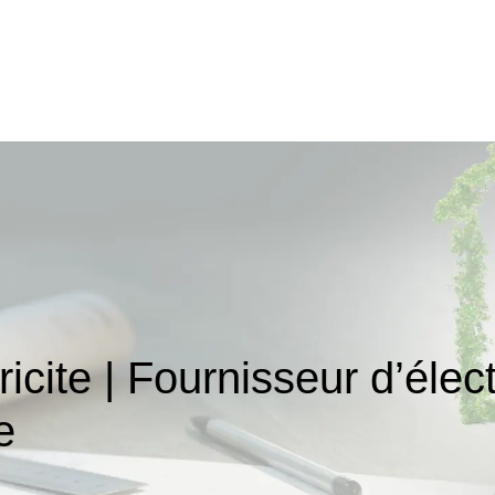
ricite | Fournisseur d’élect
e