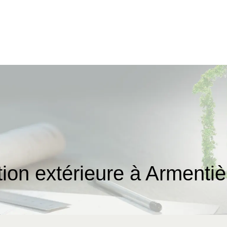
ion extérieure à Armentiè