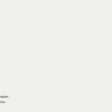
vation
res.