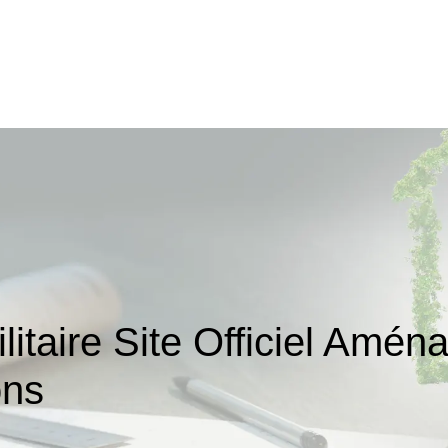
t Utilitaire Site Officiel A
ons