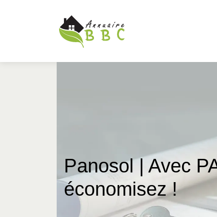
Panosol | Avec P
économisez !